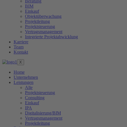
Beratung
BIM
Einkauf
Objektüberwachung
Projektleitung
Projektsteuerung
Vertragsmanagement
Integrierte Projektabwicklung
Karriere
Team
Kontakt
X
Home
Unternehmen
Leistungen
Alle
Projektsteuerung
Consulting
Einkauf
IPA
Digitalisierung/BIM
Vertragsmanagement
Projektleitung