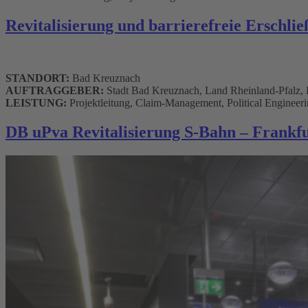
Revitalisierung und barrierefreie Erschli
STANDORT:
Bad Kreuznach
AUFTRAGGEBER:
Stadt Bad Kreuznach, Land Rheinland-Pfalz,
LEISTUNG:
Projektleitung, Claim-Management, Political Engineer
DB uPva Revitalisierung S-Bahn – Frankf