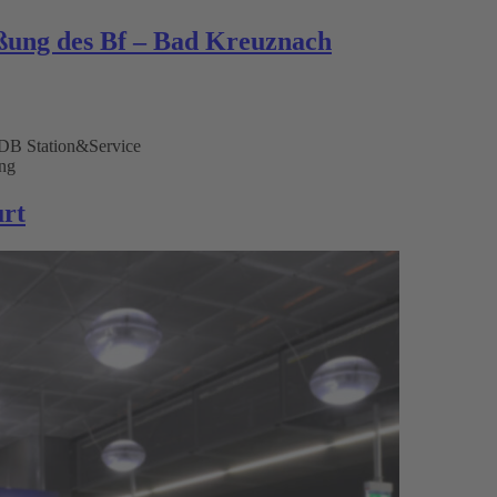
eßung des Bf – Bad Kreuznach
 DB Station&Service
ing
urt