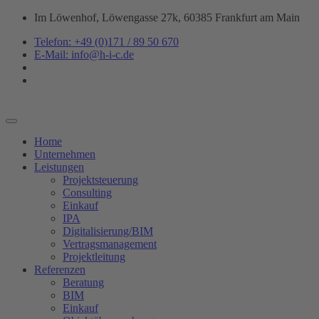
Zum
Im Löwenhof, Löwengasse 27k, 60385 Frankfurt am Main
Inhalt
Telefon: +49 (0)171 / 89 50 670
springen
E-Mail: info@h-i-c.de
Home
Unternehmen
Leistungen
Projektsteuerung
Consulting
Einkauf
IPA
Digitalisierung/BIM
Vertragsmanagement
Projektleitung
Referenzen
Beratung
BIM
Einkauf