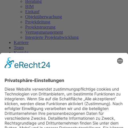
Beratung
BIM
Einkauf
Objektüberwachung
Projektleitung
Projektsteuerung
Vertragsmanagement
Integrierte Projektabwicklung
Karriere
Team
Kontakt
Kontakt
Portfolio
Anschrift
Im Löwenhof, Löwengasse 27k,
60385 Frankfurt am Main