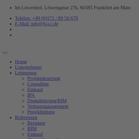
Zum
Im Löwenhof, Löwengasse 27k, 60385 Frankfurt am Main
Inhalt
Telefon: +49 (0)171 / 89 50 670
springen
E-Mail: info@h-i-c.de
Home
Unternehmen
Leistungen
Projektsteuerung
Consulting
Einkauf
IPA
Digitalisierung/BIM
Vertragsmanagement
Projektleitung
Referenzen
Beratung
BIM
Einkauf