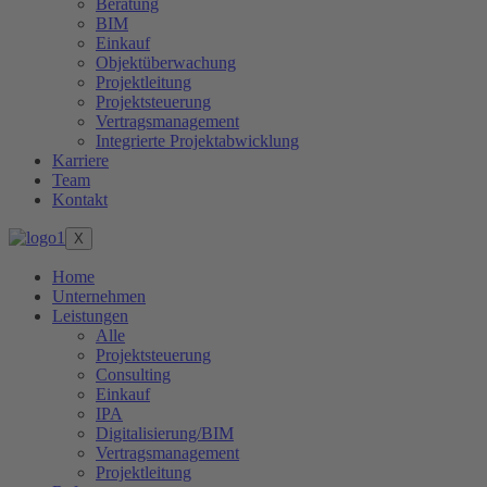
Beratung
BIM
Einkauf
Objektüberwachung
Projektleitung
Projektsteuerung
Vertragsmanagement
Integrierte Projektabwicklung
Karriere
Team
Kontakt
X
Home
Unternehmen
Leistungen
Alle
Projektsteuerung
Consulting
Einkauf
IPA
Digitalisierung/BIM
Vertragsmanagement
Projektleitung